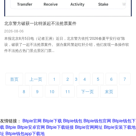
北京警方破获一比特派起不法抢票案件
2026-08-06
本报北京8月5日电（记者王洲）近日，北京警方依托“2026春夏平安行动”陈
设，破获了一起不法抢票案件。 据办案民警赵红轩介绍，他们发现一条操作软
件不法抢占热门景点景区门票...
首页
上一页
1
2
3
4
5
6
7
8
9
10
11
下一页
末页
友情链接：
Bitpie官网
Bitpie下载
Bitpie钱包
Bitpie钱包官网
Bitpie钱包下
载
Bitpie
Bitpie安卓官网
Bitpie下载链接
Bitpie官网网址
Bitpie安装下载地
址
Bitpie钱包app下载地