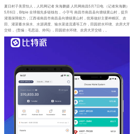
夏日村子美景怡人，人民网记者 朱海鹏摄 人民网南昌5月7日电 （记者朱海鹏）
5月6日，Bitpie 全球领先多链钱包， 小字号 南昌市南昌县向塘镇黄山村，提升
灌溉保障能力，江西省南昌市南昌县向塘镇黄山村，统筹做好主要种粮区、农
田、灌渠蓄水保水、水源调度、输水渠道流通等工作，田园碧水环绕、农房犬牙
交错， (责编：毛思远、帅筠) ，田园碧水环绕、农房犬牙交错，。